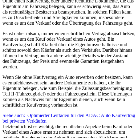
Ohne einen Kaufvertrag oder andere rechtliche Dokumente, die das
Eigentum am Fahrzeug belegen, kann es schwierig sein, das Auto
als rechtmäßiger Besitzer zu beanspruchen. In solchen Fällen kann
es zu Unsicherheiten und Streitigkeiten kommen, insbesondere
wenn es um den Verkauf oder die Übertragung des Fahrzeugs geht.
Es ist daher ratsam, immer einen schriftlichen Vertrag abzuschließen,
wenn es um den Kauf oder Verkauf eines Autos geht. Ein
Kaufvertrag schafft Klarheit über die Eigentumsverhältnisse und
schützt sowohl den Käufer als auch den Verkäufer. Darüber hinaus
können im Vertrag auch andere wichtige Details wie der Zustand
des Fahrzeugs, der Preis und eventuelle Garantien festgehalten
werden.
Wenn Sie ohne Kaufvertrag ein Auto erwerben oder besitzen, kann
es empfehlenswert sein, andere Dokumente zu haben, die Ihr
Eigentum belegen, wie zum Beispiel die Zulassungsbescheinigung
Teil II (Fahrzeugbrief) oder den Fahrzeugschein. Diese Unterlagen
können als Nachweis für Ihr Eigentum dienen, auch wenn kein
schriftlicher Kaufvertrag vorhanden ist.
Siehe auch:
Optimierter Leitfaden für den ADAC Auto Kaufvertrag
bei privaten Verkäufen
Letztendlich ist es wichtig, die rechtlichen Aspekte beim Kauf oder
Verkauf eines Autos ernst zu nehmen und sich abzusichern, um
mögliche Probleme in der Zukunft zu vermeiden. Ein klarer und