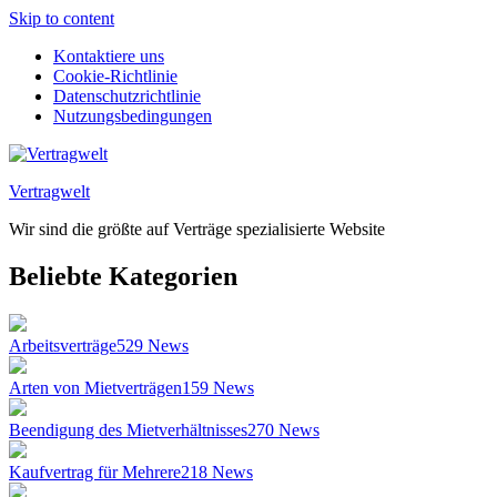
Skip to content
Kontaktiere uns
Cookie-Richtlinie
Datenschutzrichtlinie
Nutzungsbedingungen
Vertragwelt
Wir sind die größte auf Verträge spezialisierte Website
Beliebte Kategorien
Arbeitsverträge
529
News
Arten von Mietverträgen
159
News
Beendigung des Mietverhältnisses
270
News
Kaufvertrag für Mehrere
218
News