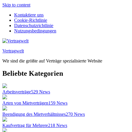
Skip to content
Kontaktiere uns
Cookie-Richtlinie
Datenschutzrichtlinie
Nutzungsbedingungen
Vertragwelt
Wir sind die größte auf Verträge spezialisierte Website
Beliebte Kategorien
Arbeitsverträge
529
News
Arten von Mietverträgen
159
News
Beendigung des Mietverhältnisses
270
News
Kaufvertrag für Mehrere
218
News