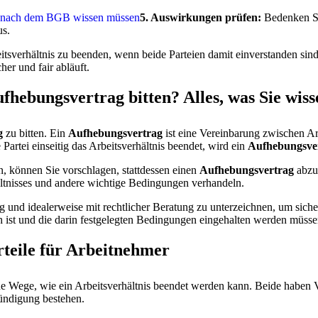
ags nach dem BGB wissen müssen
5. Auswirkungen prüfen:
Bedenken Si
us.
eitsverhältnis zu beenden, wenn beide Parteien damit einverstanden si
her und fair abläuft.
hebungsvertrag bitten? Alles, was Sie wis
g
zu bitten. Ein
Aufhebungsvertrag
ist eine Vereinbarung zwischen Ar
Partei einseitig das Arbeitsverhältnis beendet, wird ein
Aufhebungsve
, können Sie vorschlagen, stattdessen einen
Aufhebungsvertrag
abzu
ltnisses und andere wichtige Bedingungen verhandeln.
g und idealerweise mit rechtlicher Beratung zu unterzeichnen, um siche
ch ist und die darin festgelegten Bedingungen eingehalten werden müsse
teile für Arbeitnehmer
e Wege, wie ein Arbeitsverhältnis beendet werden kann. Beide haben V
ündigung bestehen.