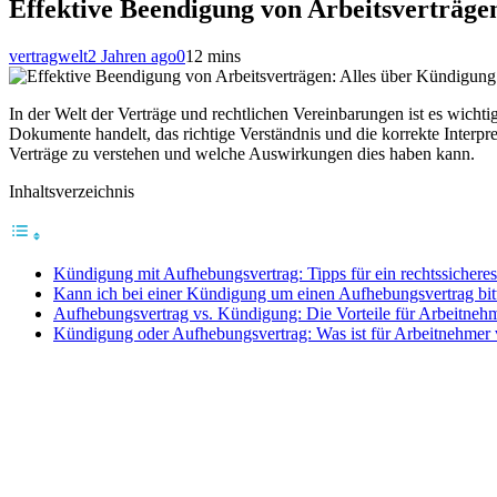
Effektive Beendigung von Arbeitsverträge
vertragwelt
2 Jahren ago
0
12 mins
In der Welt der Verträge und rechtlichen Vereinbarungen ist es wicht
Dokumente handelt, das richtige Verständnis und die korrekte Interpr
Verträge zu verstehen und welche Auswirkungen dies haben kann.
Inhaltsverzeichnis
Kündigung mit Aufhebungsvertrag: Tipps für ein rechtssichere
Kann ich bei einer Kündigung um einen Aufhebungsvertrag bitt
Aufhebungsvertrag vs. Kündigung: Die Vorteile für Arbeitneh
Kündigung oder Aufhebungsvertrag: Was ist für Arbeitnehmer v